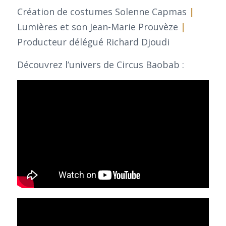
Création de costumes Solenne Capmas
|
Lumières et son Jean-Marie Prouvèze
|
Producteur délégué Richard Djoudi
Découvrez l’univers de Circus Baobab :