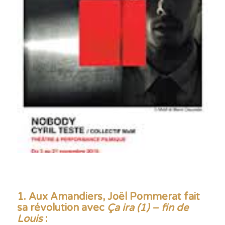
1. Aux Amandiers, Joël Pommerat fait
sa révolution avec
Ça ira (1) – fin de
Louis
: