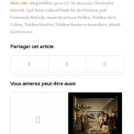
Mots-clés :
blog théâtre
,
ça ira (1) - fin de Louis
,
Christophe
Honoré
,
Cyril Teste Collectif MxM
,
Fin de l'Histoire
,
Joël
Pommerat
,
Nobody
,
revue de presse théâtre
,
Théâtre de la
Colline
,
Théâtre Monfort
,
Théâtre Nanterre-Amandiers
,
Witold
Gombrowicz
Partager cet article
Vous aimerez peut-être aussi