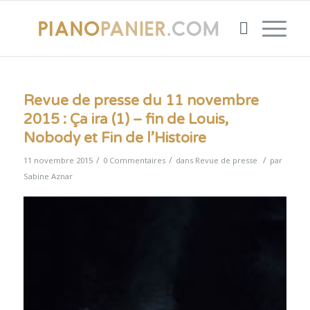
Revue de presse du 11 novembre
2015 : Ça ira (1) – fin de Louis,
Nobody et Fin de l’Histoire
/
/
/
11 novembre 2015
0 Commentaires
dans
Revue de presse
par
Sabine Aznar