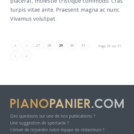
placerat, molestie tristique commodo. Cras
turpis vitae ante. Praesent magna ac nunc.
Vivamus volutpat.
«
‹
27
28
29
30
31
Page 29 sur 31
›
»
Des questions sur une de nos publications ?
Une suggestion de spectacle ?
L’envie de rejoindre notre équipe de rédacteurs ?