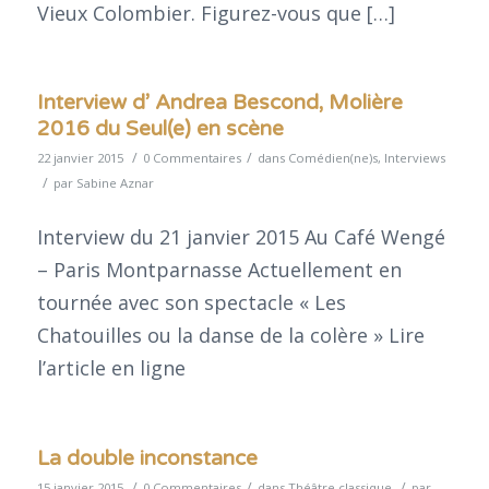
Vieux Colombier. Figurez-vous que […]
Interview d’ Andrea Bescond, Molière
2016 du Seul(e) en scène
/
/
22 janvier 2015
0 Commentaires
dans
Comédien(ne)s
,
Interviews
/
par
Sabine Aznar
Interview du 21 janvier 2015 Au Café Wengé
– Paris Montparnasse Actuellement en
tournée avec son spectacle « Les
Chatouilles ou la danse de la colère » Lire
l’article en ligne
La double inconstance
/
/
/
15 janvier 2015
0 Commentaires
dans
Théâtre classique
par